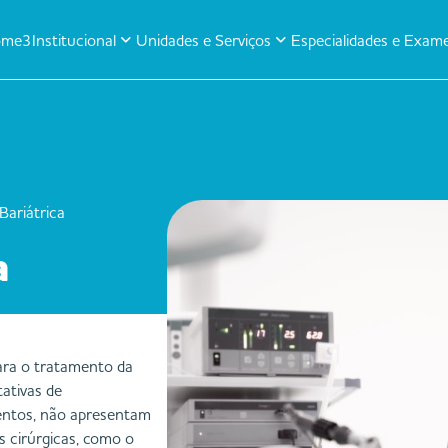
ome3
Institucional
Unidades e Serviços
Especialidades e Exam
Bariátrica
a
para o tratamento da
ativas de
entos, não apresentam
as cirúrgicas, como o