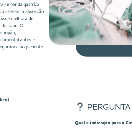
cal) e banda gástrica
ou alteram a absorção
tiva e melhora de
a do sono. O
rurgião,
undamental antes e
segurança ao paciente.
ico)
PERGUNTA
Qual a indicação para a Ci